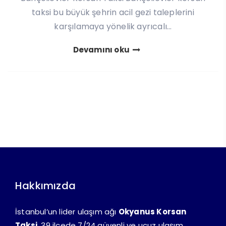
taksi bu büyük şehrin acil gezi taleplerini
karşılamaya yönelik ayrıcalı...
Devamını oku
Hakkımızda
İstanbul’un lider ulaşım ağı
Okyanus Korsan
Taksi
, 39 ilçede 7/24 güvenli ve ucuz ulaşım