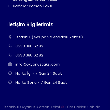
Bağcılar Korsan Taksi
İletişim Bilgilerimiz
İstanbul (Avrupa ve Anadolu Yakası)
0533 386 62 82
0533 386 62 82
info@okyanustaksi.com
Hafta İçi - 7 Gün 24 Saat
Hafta Sonu - 7 Gün 24 Saat
İstanbul Okyanus Korsan Taksi
©
Tüm Hakları Saklıdır.